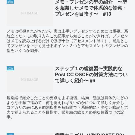
メモ・プレゼンの型の紹介 〜型
総論
を意識したメモで体系的な診察・
プレゼンを目指す〜 #13
メモは軽視されがちだが、実は上手いプレゼンするためには重要。系
統立てたメモの取り方をこの記事から知ることができれば、プレゼン
はメモを読み上げるだけでほぼ十分（アセスメント除く）。補足とし
てプレゼンを上手く見せるポイント３つとアセスメントのプレゼンの
型をいくつか紹介。
ステップ１の総復習〜実践的な
総論
Post CC OSCEの対策方法につい
て詳しく紹介〜 #6
鑑別編で紹介したことの要点をまず復習。結局、勉強は具体的にどの
ような手順で進めて、何を覚えれば良いのかについて詳しく紹介し、
コアカリの表にある鑑別疾患を短時間で・系統的に・少ない暗記と労
力で覚えられることを目指す。鑑別編の総まとめ的な位置づけの記
事。